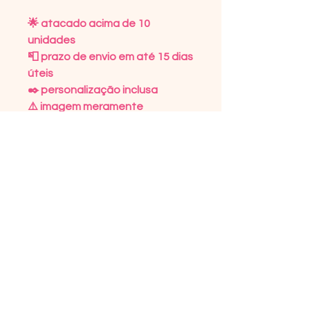
🌟 atacado acima de 10
unidades
📮 prazo de envio em até 15 dias
úteis
✒️ personalização inclusa
⚠️ imagem meramente
ilustrativa
DETALHES DO PRODUTO
Tecido microfibra 100%
POLÍTICA DE DEVOLUÇÃO
poliéster
Alça de mão em courino
Trocas só serão realizadas por
INFORMAÇÕES DE ENVIO
Opção com alça transversal
avarias, por tratar-se de
Fecho em zíper
encomendas realizadas de
O prazo dos Correios varia de
100% Personalizado
forma personalizada.
acordo com a modalidade
escolhida (PAC ou SEDEX) e do