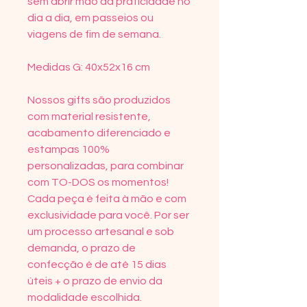
sem abrir mão da praticidade no
dia a dia, em passeios ou
viagens de fim de semana.
Medidas G: 40x52x16 cm
Nossos gifts são produzidos
com material resistente,
acabamento diferenciado e
estampas 100%
personalizadas, para combinar
com TO-DOS os momentos!
Cada peça é feita à mão e com
exclusividade para você. Por ser
um processo artesanal e sob
demanda, o prazo de
confecção é de até 15 dias
úteis + o prazo de envio da
modalidade escolhida.⠀