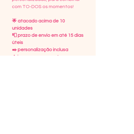
com TO-DOS os momentos!⠀
🌟 atacado acima de 10
unidades
📮 prazo de envio em até 15 dias
úteis
✒️ personalização inclusa
⚠️ imagem meramente
ilustrativa
DETALHES DO PRODUTO
Tecido microfibra 100%
POLÍTICA DE DEVOLUÇÃO
poliéster
Texturizado com forro de
Trocas só serão realizadas por
INFORMAÇÕES DE ENVIO
nylon
avarias, por tratar-se de
100% Personalizado
encomendas realizadas de
O prazo dos Correios varia de
forma personalizada.