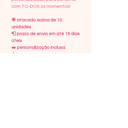
com TO-DOS os momentos!⠀
🌟 atacado acima de 10
unidades
📮 prazo de envio em até 15 dias
úteis
✒️ personalização inclusa
⚠️ imagem meramente
ilustrativa
DETALHES DO PRODUTO
Tecido microfibra 100%
POLÍTICA DE DEVOLUÇÃO
poliéster
Texturizado com forro de
Trocas só serão realizadas por
INFORMAÇÕES DE ENVIO
nylon
avarias, por tratar-se de
100% Personalizado
encomendas realizadas de
O prazo dos Correios varia de
forma personalizada.