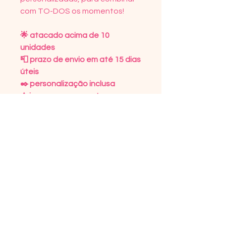
com TO-DOS os momentos!⠀
🌟 atacado acima de 10
unidades
📮 prazo de envio em até 15 dias
úteis
✒️ personalização inclusa
⚠️ imagem meramente
ilustrativa
DETALHES DO PRODUTO
Tecido microfibra 100%
POLÍTICA DE DEVOLUÇÃO
poliéster
Texturizado com forro de
Trocas só serão realizadas por
INFORMAÇÕES DE ENVIO
nylon
avarias, por tratar-se de
100% Personalizado
encomendas realizadas de
O prazo dos Correios varia de
forma personalizada.