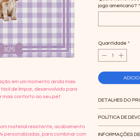
jogo americano?
*
Quantidade
*
ADICI
tação em um momento ainda mais
 fácil de limpar, desenvolvido para
r mais conforto ao seu pet.
DETALHES DO P
Tecido 100% po
POLÍTICA DE DE
semi impermeá
com material resistente, acabamento
forro de nylon
Trocas só serão re
% personalizadas, para combinar com
INFORMAÇÕES DE
Personalizável
tratar-se de enc