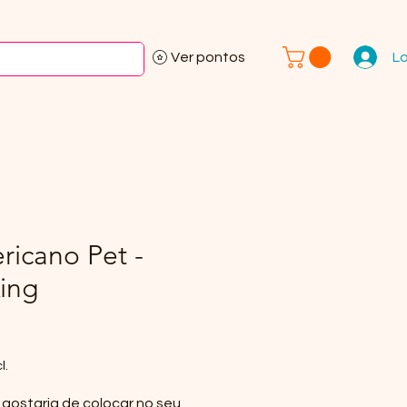
L
Ver pontos
icano Pet -
King
l.
gostaria de colocar no seu