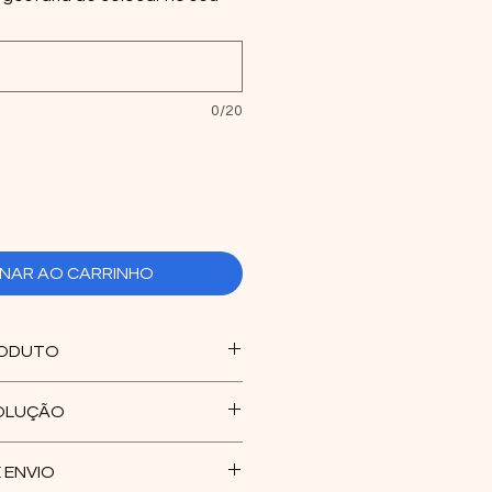
0/20
ONAR AO CARRINHO
RODUTO
liéster
VOLUÇÃO
vel
alizadas por avarias, por
 ENVIO
omendas realizadas de forma