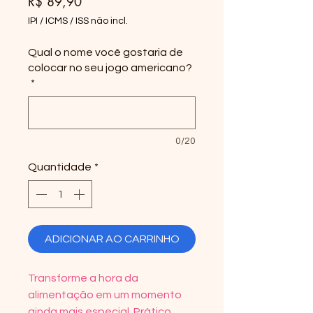
Preço
R$ 89,90
IPI / ICMS / ISS não incl.
Qual o nome você gostaria de
colocar no seu jogo americano?
*
0/20
Quantidade
*
ADICIONAR AO CARRINHO
Transforme a hora da
alimentação em um momento
ainda mais especial. Prático,