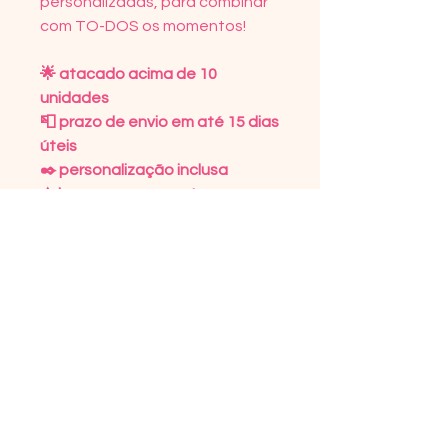
personalizadas, para combinar
com TO-DOS os momentos!⠀
🌟 atacado acima de 10
unidades
📮 prazo de envio em até 15 dias
úteis
✒️ personalização inclusa
⚠️ imagem meramente
ilustrativa
DETALHES DO PRODUTO
Tecido microfibra 100%
POLÍTICA DE DEVOLUÇÃO
poliéster
Forro com manta térmica e
Trocas só serão realizadas por
INFORMAÇÕES DE ENVIO
plástico leitoso
avarias, por tratar-se de
Alça sintética
encomendas realizadas de
O prazo dos Correios varia de
100% Personalizado
forma personalizada.