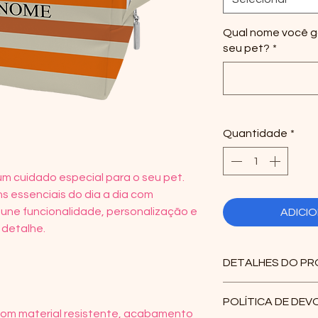
Qual nome você go
seu pet?
*
Quantidade
*
um cuidado especial para o seu pet.
ns essenciais do dia a dia com
a une funcionalidade, personalização e
ADICI
 detalhe.
DETALHES DO P
100% poliéster
POLÍTICA DE DE
semi impermeá
com material resistente, acabamento