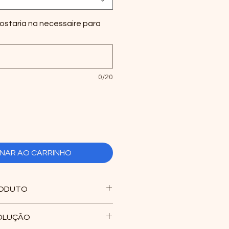
staria na necessaire para
0/20
ONAR AO CARRINHO
RODUTO
VOLUÇÃO
vel