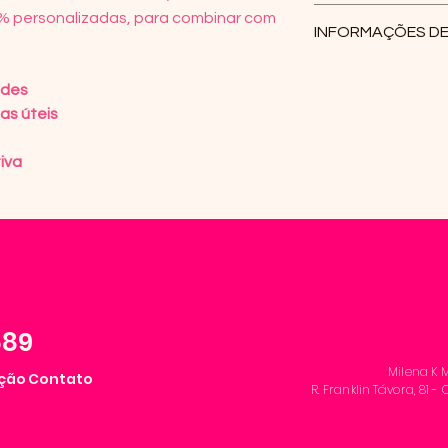
estruturada
Trocas só serão re
% personalizadas, para combinar com
INFORMAÇÕES DE
tratar-se de enc
personalizada.
O prazo dos Corre
ades
modalidade escol
as úteis
de destino. Após 
fiscal e código de
iva
o e-mail e Whatss
úteis. O Correio f
no seu endereço, 
devolvido ao reme
será cobrada uma
589
Milena K M
ução
Contato
R. Franklin Távora, 81