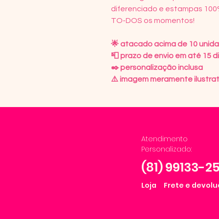
diferenciado e estampas 100
TO-DOS os momentos!⠀
🌟 atacado acima de 10 unid
📮 prazo de envio em até 15 di
✒️ personalização inclusa
⚠️ imagem meramente ilustrat
Atendimento
Personalizado:
(81) 99133-2
Loja
Frete e devol