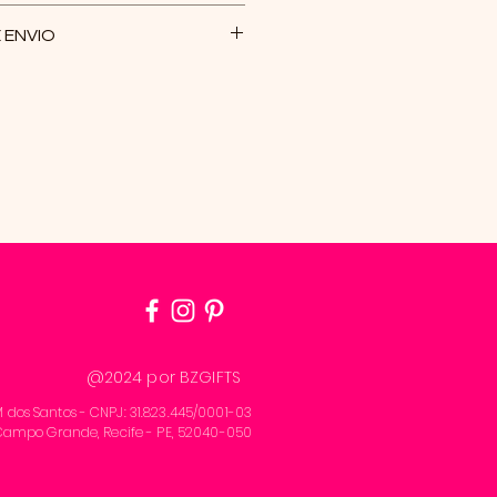
alizadas por avarias, por
 ENVIO
omendas realizadas de forma
ios varia de acordo com a
hida (PAC ou SEDEX) e do CEP
o envio da mercadoria, a nota
 rastreio serão enviados para
ap de cadastro em até 2 dias
az até 3 tentativas de entrega
após isso, o pacote será
tente . Caso isso aconteça,
 nova taxa de despacho.
@2024 por BZGIFTS
 dos Santos - CNPJ: 31.823.445/0001-03
 - Campo Grande, Recife - PE, 52040-050