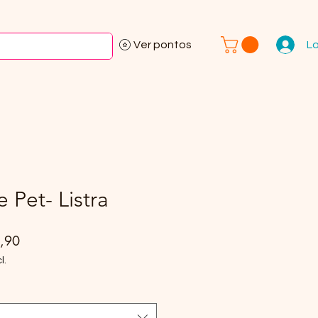
L
Ver pontos
 Pet- Listra
Preço
,90
promocional
l.