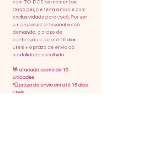
com TO-DOS os momentos!
Cada peça é feita à mão e com
exclusividade para você. Por ser
um processo artesanal e sob
demanda, o prazo de
confecção é de até 15 dias
úteis + o prazo de envio da
modalidade escolhida⠀
🌟 atacado acima de 10
unidades
📮 prazo de envio em até 15 dias
úteis
✒️ personalização inclusa
⚠️ imagem meramente
ilustrativa
DETALHES DO PRODUTO