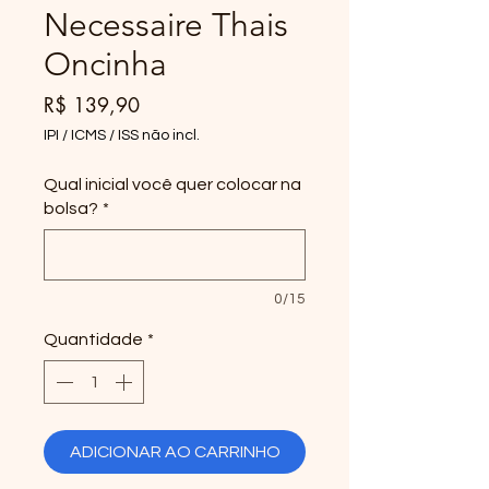
Necessaire Thais
Oncinha
Preço
R$ 139,90
IPI / ICMS / ISS não incl.
Qual inicial você quer colocar na
bolsa?
*
0/15
Quantidade
*
ADICIONAR AO CARRINHO